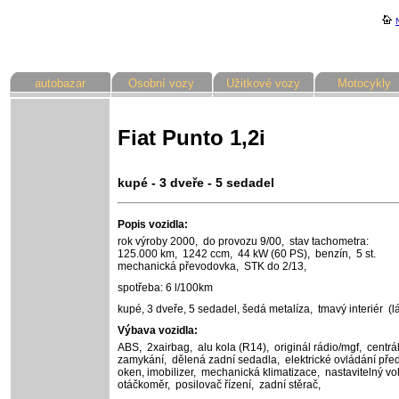
autobazar
Osobní vozy
Užitkové vozy
Motocykly
Fiat Punto 1,2i
kupé - 3 dveře - 5 sedadel
Popis vozidla:
rok výroby 2000,
do provozu 9/00,
stav tachometra:
125.000 km,
1242 ccm,
44 kW (60 PS),
benzín,
5 st.
mechanická převodovka,
STK do 2/13,
spotřeba: 6 l/100km
kupé, 3 dveře, 5 sedadel,
šedá metalíza,
tmavý interiér (lá
Výbava vozidla:
ABS,
2xairbag,
alu kola (R14),
originál rádio/mgf,
centrá
zamykání,
dělená zadní sedadla,
elektrické ovládání pře
oken,
imobilizer,
mechanická klimatizace,
nastavitelný vo
otáčkoměr,
posilovač řízení,
zadní stěrač,