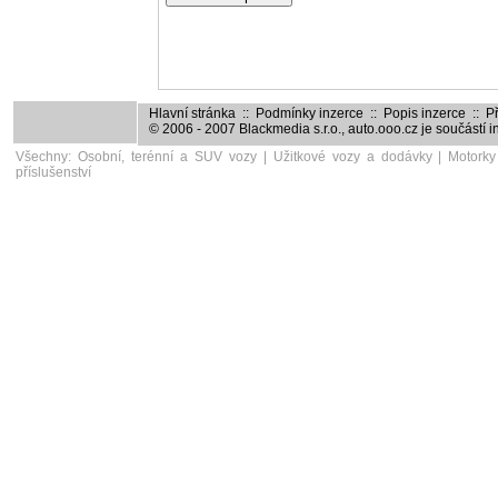
Hlavní stránka
::
Podmínky inzerce
::
Popis inzerce
::
Př
© 2006 - 2007
Blackmedia s.r.o.
,
auto.ooo.cz
je součástí 
Všechny:
Osobní, terénní a SUV vozy
|
Užitkové vozy a dodávky
|
Motorky
příslušenství