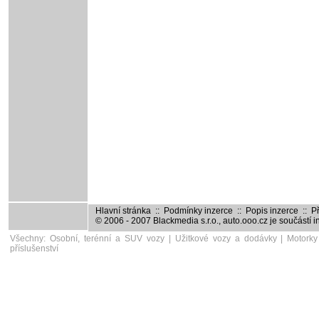
Hlavní stránka
::
Podmínky inzerce
::
Popis inzerce
::
Př
© 2006 - 2007
Blackmedia s.r.o.
,
auto.ooo.cz
je součástí 
Všechny:
Osobní, terénní a SUV vozy
|
Užitkové vozy a dodávky
|
Motorky
příslušenství