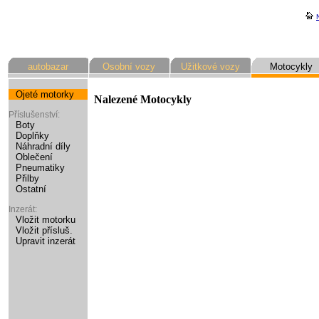
autobazar
Osobní vozy
Užitkové vozy
Motocykly
Ojeté motorky
Nalezené Motocykly
Příslušenství:
Boty
Doplňky
Náhradní díly
Oblečení
Pneumatiky
Přilby
Ostatní
Inzerát:
Vložit motorku
Vložit přísluš.
Upravit inzerát