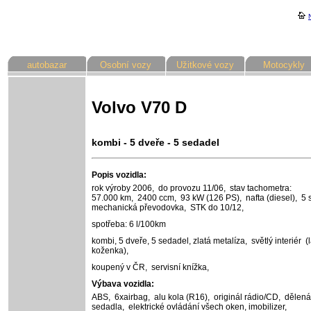
autobazar
Osobní vozy
Užitkové vozy
Motocykly
Volvo V70 D
kombi - 5 dveře - 5 sedadel
Popis vozidla:
rok výroby 2006,
do provozu 11/06,
stav tachometra:
57.000 km,
2400 ccm,
93 kW (126 PS),
nafta (diesel),
5 
mechanická převodovka,
STK do 10/12,
spotřeba: 6 l/100km
kombi, 5 dveře, 5 sedadel,
zlatá metalíza,
světlý interiér (l
koženka),
koupený v ČR,
servisní knížka,
Výbava vozidla:
ABS,
6xairbag,
alu kola (R16),
originál rádio/CD,
dělená
sedadla,
elektrické ovládání všech oken,
imobilizer,