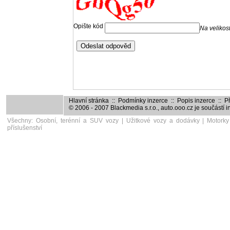
Hlavní stránka
::
Podmínky inzerce
::
Popis inzerce
::
Př
© 2006 - 2007
Blackmedia s.r.o.
,
auto.ooo.cz
je součástí 
Všechny:
Osobní, terénní a SUV vozy
|
Užitkové vozy a dodávky
|
Motorky
příslušenství