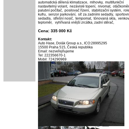
automatická dělená klimatizace,
mlhovky,
multifunkční
nastavitelný volant,
nezávislé topení,
nivomat,
otáčkoměr
palubní počítač,
posilovač řízení,
stabilizační systém,
rol
kufru,
senzor parkování,
síť za zadními sedadly,
sportovn
sedadla,
střešní nosič,
tempomat,
tónovaná skla,
venkov
teploměr,
vyhřívaná vnější zrcátka,
zadní stěrač,
Cena: 335 000 Kč
Kontakt:
Auto Hase, Dolák Group a.s., ICO:28995295
15500 Praha 515, Česká republika
Email: nezveřejňujeme
Tel: 222356670-1
Mobil: 724290969