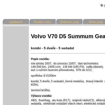
autobazar
Osobní vozy
Užitkové vozy
Motocykly
Volvo V70 D5 Summum Gear
kombi - 5 dveře - 5 sedadel
Popis vozidla:
rok výroby 2007,
do provozu 10/07,
stav tachometra:
146.000 km,
2400 ccm,
136 kW (185 PS),
nafta (diesel),
aut. s ručním řazením převodovka,
STK do 5/12,
spotřeba: 8 l/100km
kombi, 5 dveře, 5 sedadel,
černá metalíza,
tmavý interiér 
kůže),
servisní knížka,
Výbava vozidla:
ABS,
6xairbag,
alu kola (R17),
originál rádio/CD,
dělená
sedadla,
elektrické ovládání všech oken,
elektrické ovlád