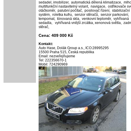
sedadel,
imobilizer,
automatická dělená klimatizace,
mlho
multifunkční nastavitelný volant,
navigace,
ostřikovače sv
otáčkoměr,
palubní počítač,
posilovač řízení,
stabilizační
systém,
roletka kufru,
senzor stěračů,
senzor parkování,
tempomat,
tónovaná skla,
venkovní teploměr,
vyhřívaná
sedadla,
vyhřívaná vnější zrcátka,
xenonová světla,
zadn
stěrač,
Cena: 409 000 Kč
Kontakt:
Auto Hase, Dolák Group a.s., ICO:28995295
15500 Praha 515, Česká republika
Email: nezveřejňujeme
Tel: 222356670-1
Mobil: 724290969