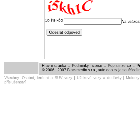
Hlavní stránka
::
Podmínky inzerce
::
Popis inzerce
::
Př
© 2006 - 2007
Blackmedia s.r.o.
,
auto.ooo.cz
je součástí 
Všechny:
Osobní, terénní a SUV vozy
|
Užitkové vozy a dodávky
|
Motorky
příslušenství