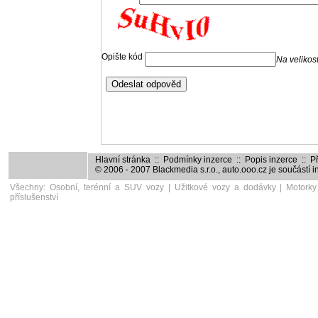
Hlavní stránka
::
Podmínky inzerce
::
Popis inzerce
::
Př
© 2006 - 2007
Blackmedia s.r.o.
,
auto.ooo.cz
je součástí 
Všechny:
Osobní, terénní a SUV vozy
|
Užitkové vozy a dodávky
|
Motorky
příslušenství