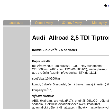
autobazar
Osobní vozy
Užitkové vozy
Motocykly
Audi Allroad 2,5 TDI Tiptro
kombi - 5 dveře - 5 sedadel
Popis vozidla:
rok výroby 2003,
do provozu 12/03,
stav tachometra:
211.000 km,
2496 ccm,
132 kW (180 PS),
nafta (diesel),
aut. s ručním řazením převodovka,
STK do 11/11,
spotřeba: 10 l/100km
kombi, 5 dveře, 5 sedadel,
černá barva,
tmavý interiér (lát
koupený v ČR,
Výbava vozidla:
ABS,
6xairbag,
alu kola (R17),
originál rádio/CD,
dělená
sedadla,
elektrické ovládání všech oken,
imobilizer,
automatická dělená klimatizace,
mlhovky,
nastavitelný vo