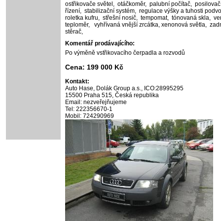
ostřikovače světel,
otáčkoměr,
palubní počítač,
posilovač
řízení,
stabilizační systém,
regulace výšky a tuhosti podv
roletka kufru,
střešní nosič,
tempomat,
tónovaná skla,
ve
teploměr,
vyhřívaná vnější zrcátka,
xenonová světla,
zad
stěrač,
Komentář prodávajícího:
Po výměně vstřikovacího čerpadla a rozvodů
Cena: 199 000 Kč
Kontakt:
Auto Hase, Dolák Group a.s., ICO:28995295
15500 Praha 515, Česká republika
Email: nezveřejňujeme
Tel: 222356670-1
Mobil: 724290969