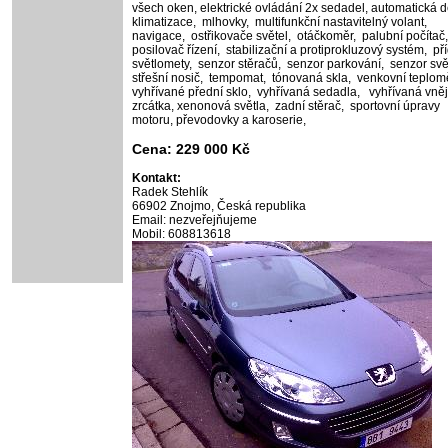
všech oken,
elektrické ovládání 2x sedadel,
automatická 
klimatizace,
mlhovky,
multifunkční nastavitelný volant,
navigace,
ostřikovače světel,
otáčkoměr,
palubní počítač
posilovač řízení,
stabilizační a protiprokluzový systém,
př
světlomety,
senzor stěračů,
senzor parkování,
senzor svě
střešní nosič,
tempomat,
tónovaná skla,
venkovní teplom
vyhřívané přední sklo,
vyhřívaná sedadla,
vyhřívaná vněj
zrcátka,
xenonová světla,
zadní stěrač,
sportovní úpravy
motoru, převodovky a karoserie,
Cena: 229 000 Kč
Kontakt:
Radek Stehlík
66902 Znojmo, Česká republika
Email: nezveřejňujeme
Mobil: 608813618