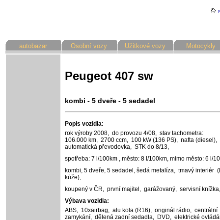
autobazar
Osobní vozy
Užitkové vozy
Motocykly
Peugeot 407 sw
kombi - 5 dveře - 5 sedadel
Popis vozidla:
rok výroby 2008,
do provozu 4/08,
stav tachometra:
106.000 km,
2700 ccm,
100 kW (136 PS),
nafta (diesel),
automatická převodovka,
STK do 8/13,
spotřeba: 7 l/100km , město: 8 l/100km, mimo město: 6 l/
kombi, 5 dveře, 5 sedadel,
šedá metalíza,
tmavý interiér (
kůže),
koupený v ČR,
první majitel,
garážovaný,
servisní knížka
Výbava vozidla:
ABS,
10xairbag,
alu kola (R16),
originál rádio,
centrální
zamykání,
dělená zadní sedadla,
DVD,
elektrické ovládá