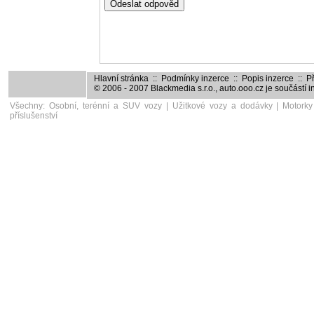
Hlavní stránka
::
Podmínky inzerce
::
Popis inzerce
::
Př
© 2006 - 2007
Blackmedia s.r.o.
,
auto.ooo.cz
je součástí 
Všechny:
Osobní, terénní a SUV vozy
|
Užitkové vozy a dodávky
|
Motorky
příslušenství