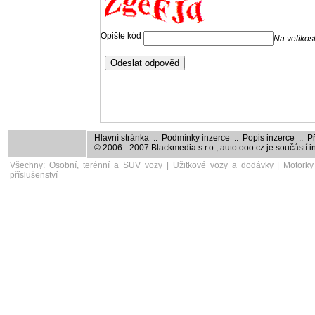
Hlavní stránka
::
Podmínky inzerce
::
Popis inzerce
::
Př
© 2006 - 2007
Blackmedia s.r.o.
,
auto.ooo.cz
je součástí 
Všechny:
Osobní, terénní a SUV vozy
|
Užitkové vozy a dodávky
|
Motorky
příslušenství