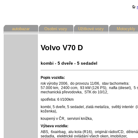
autobazar
Osobní vozy
Užitkové vozy
Motocykly
Volvo V70 D
kombi - 5 dveře - 5 sedadel
Popis vozidla:
rok výroby 2006,
do provozu 11/06,
stav tachometra:
57.000 km,
2400 ccm,
93 kW (126 PS),
nafta (diesel),
5 
mechanická převodovka,
STK do 10/12,
spotřeba: 6 l/100km
kombi, 5 dveře, 5 sedadel,
zlatá metalíza,
světlý interiér (l
koženka),
koupený v ČR,
servisní knížka,
Výbava vozidla:
ABS,
6xairbag,
alu kola (R16),
originál rádio/CD,
dělená
sedadla,
elektrické ovládání všech oken,
imobilizer,