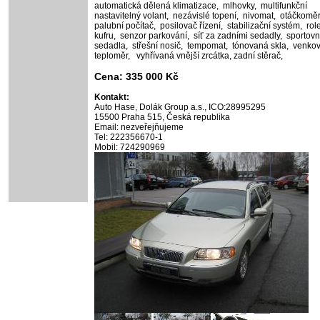
automatická dělená klimatizace,
mlhovky,
multifunkční
nastavitelný volant,
nezávislé topení,
nivomat,
otáčkoměr
palubní počítač,
posilovač řízení,
stabilizační systém,
rol
kufru,
senzor parkování,
síť za zadními sedadly,
sportovn
sedadla,
střešní nosič,
tempomat,
tónovaná skla,
venkov
teploměr,
vyhřívaná vnější zrcátka,
zadní stěrač,
Cena: 335 000 Kč
Kontakt:
Auto Hase, Dolák Group a.s., ICO:28995295
15500 Praha 515, Česká republika
Email: nezveřejňujeme
Tel: 222356670-1
Mobil: 724290969