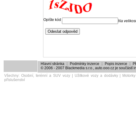
Hlavní stránka
::
Podmínky inzerce
::
Popis inzerce
::
Př
© 2006 - 2007
Blackmedia s.r.o.
,
auto.ooo.cz
je součástí 
Všechny:
Osobní, terénní a SUV vozy
|
Užitkové vozy a dodávky
|
Motorky
příslušenství