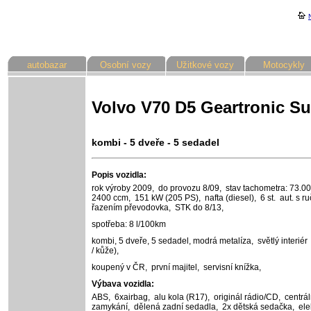
autobazar
Osobní vozy
Užitkové vozy
Motocykly
Volvo V70 D5 Geartronic 
kombi - 5 dveře - 5 sedadel
Popis vozidla:
rok výroby 2009,
do provozu 8/09,
stav tachometra: 73.0
2400 ccm,
151 kW (205 PS),
nafta (diesel),
6 st. aut. s r
řazením převodovka,
STK do 8/13,
spotřeba: 8 l/100km
kombi, 5 dveře, 5 sedadel,
modrá metalíza,
světlý interiér
/ kůže),
koupený v ČR,
první majitel,
servisní knížka,
Výbava vozidla:
ABS,
6xairbag,
alu kola (R17),
originál rádio/CD,
centrál
zamykání,
dělená zadní sedadla,
2x dětská sedačka,
ele