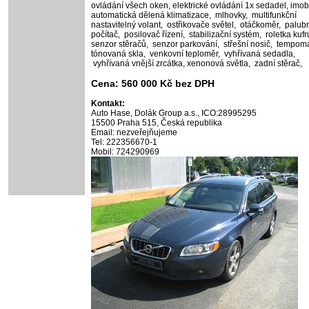
ovládání všech oken,
elektrické ovládání 1x sedadel,
imobi
automatická dělená klimatizace,
mlhovky,
multifunkční
nastavitelný volant,
ostřikovače světel,
otáčkoměr,
palub
počítač,
posilovač řízení,
stabilizační systém,
roletka kufr
senzor stěračů,
senzor parkování,
střešní nosič,
tempoma
tónovaná skla,
venkovní teploměr,
vyhřívaná sedadla,
vyhřívaná vnější zrcátka,
xenonová světla,
zadní stěrač,
Cena: 560 000 Kč bez DPH
Kontakt:
Auto Hase, Dolák Group a.s., ICO:28995295
15500 Praha 515, Česká republika
Email: nezveřejňujeme
Tel: 222356670-1
Mobil: 724290969