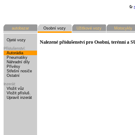
autobazar
Osobní vozy
Užitkové vozy
Motocykly
Ojeté vozy
Nalezené příslušenství pro Osobní, terénní a 
Příslušenství:
Autorádia
Pneumatiky
Náhradní díly
Přívěsy
Střešní nosiče
Ostatní
Inzerát:
Vložit vůz
Vložit přísluš.
Upravit inzerát