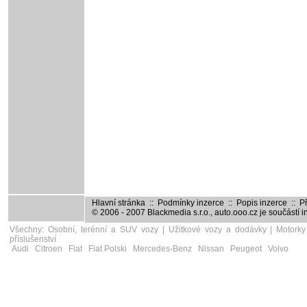
Hlavní stránka
::
Podmínky inzerce
::
Popis inzerce
::
Př
© 2006 - 2007
Blackmedia s.r.o.
,
auto.ooo.cz
je součástí 
Všechny:
Osobní, terénní a SUV vozy
|
Užitkové vozy a dodávky
|
Motorky
příslušenství
Audi
Citroen
Fiat
Fiat Polski
Mercedes-Benz
Nissan
Peugeot
Volvo