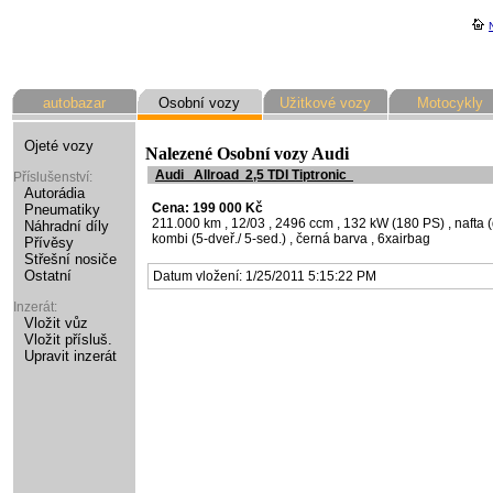
autobazar
Osobní vozy
Užitkové vozy
Motocykly
Ojeté vozy
Nalezené Osobní vozy Audi
Audi
Allroad
2,5 TDI Tiptronic
Příslušenství:
Autorádia
Cena: 199 000 Kč
Pneumatiky
211.000 km
, 12/03
, 2496 ccm
, 132 kW (180 PS)
, nafta 
Náhradní díly
kombi (5-dveř./ 5-sed.)
, černá barva
, 6xairbag
Přívěsy
Střešní nosiče
Ostatní
Datum vložení: 1/25/2011 5:15:22 PM
Inzerát:
Vložit vůz
Vložit přísluš.
Upravit inzerát