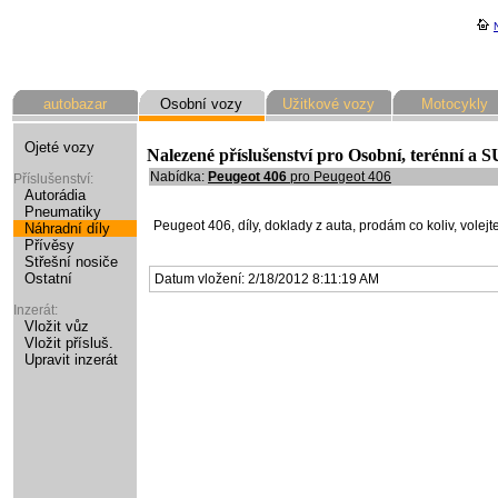
autobazar
Osobní vozy
Užitkové vozy
Motocykly
Ojeté vozy
Nalezené příslušenství pro Osobní, terénní a 
Nabídka:
Peugeot 406
pro Peugeot
406
Příslušenství:
Autorádia
Pneumatiky
Peugeot 406, díly, doklady z auta, prodám co koliv, volej
Náhradní díly
Přívěsy
Střešní nosiče
Ostatní
Datum vložení: 2/18/2012 8:11:19 AM
Inzerát:
Vložit vůz
Vložit přísluš.
Upravit inzerát