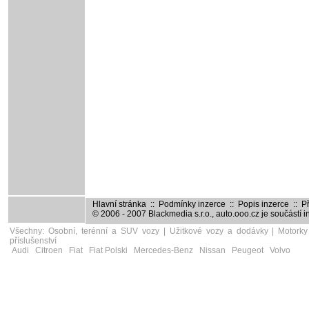
Hlavní stránka
::
Podmínky inzerce
::
Popis inzerce
::
Př
© 2006 - 2007
Blackmedia s.r.o.
,
auto.ooo.cz
je součástí 
Všechny:
Osobní, terénní a SUV vozy
|
Užitkové vozy a dodávky
|
Motorky
příslušenství
Audi
Citroen
Fiat
Fiat Polski
Mercedes-Benz
Nissan
Peugeot
Volvo