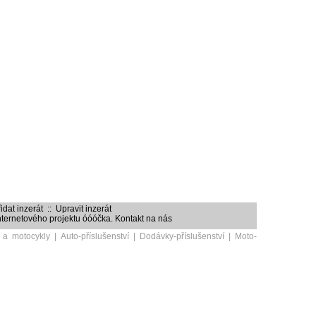
idat inzerát
::
Upravit inzerát
internetového projektu
óóóčka
.
Kontakt na nás
 a motocykly
|
Auto-příslušenství
|
Dodávky-příslušenství
|
Moto-