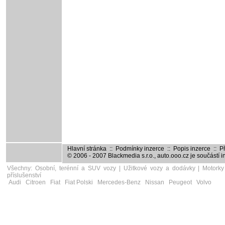
Hlavní stránka
::
Podmínky inzerce
::
Popis inzerce
::
Př
© 2006 - 2007
Blackmedia s.r.o.
,
auto.ooo.cz
je součástí 
Všechny:
Osobní, terénní a SUV vozy
|
Užitkové vozy a dodávky
|
Motorky
příslušenství
Audi
Citroen
Fiat
Fiat Polski
Mercedes-Benz
Nissan
Peugeot
Volvo